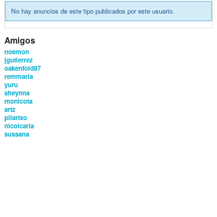
No hay anuncios de este tipo publicados por este usuario.
Amigos
noemon
jgutierrez
oakenfold87
remmaria
yuru
sheynna
monicota
artz
pilartxo
nicolcarla
sussana