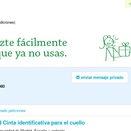
n
ndiciones)
enviar mensaje privado
980
irado
peticiones
 Cinta identificativa para el cuello
munidad de Madrid, España > petición