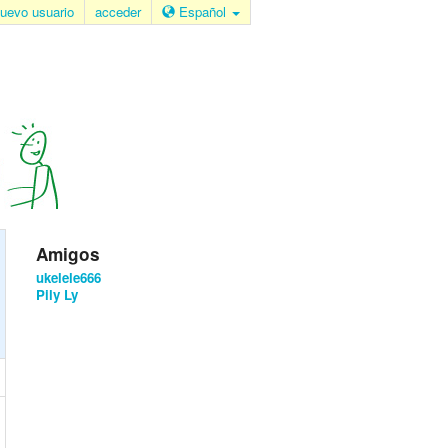
uevo usuario
acceder
Español
Amigos
ukelele666
Pily Ly