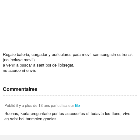
Regalo bateria, cargador y auriculares para movil samsung sin estrenar.
(no incluye movil)
a venir a buscar a sant boi de llobregat.
no acerco ni envío
Commentaires
Publié
il y a plus de 13 ans
par utilisateur
tifo
Buenas, keria preguntarle por los accesorios si todavia los tiene, vivo
en sabt boi tanmbien gracias