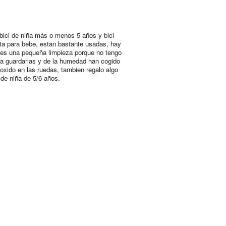
bici de niña más o menos 5 años y bici
ta para bebe, estan bastante usadas, hay
les una pequeña limpieza porque no tengo
ara guardarlas y de la humedad han cogido
 oxido en las ruedas, tambien regalo algo
 de niña de 5/6 años.