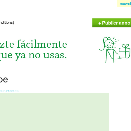
nouvel
+ Publier anno
nditions)
be
hurumbeles