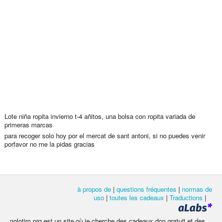
Lote niña ropita invierno t-4 añitos, una bolsa con ropita variada de
primeras marcas
para recoger solo hoy por el mercat de sant antoni, si no puedes venir
porfavor no me la pidas gracias
à propos de
|
questions fréquentes
|
normas de
uso
|
toutes les cadeaux
|
Traductions
|
nolotiro.org est un site où je cherche des cadeaux don gratuit et des