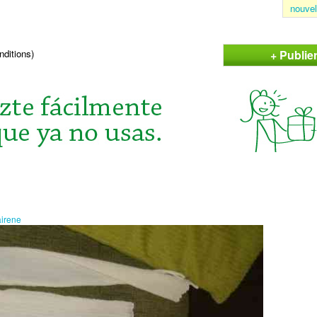
nouvel
+ Publie
nditions)
airene