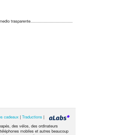
dio trasparente...................................
les cadeaux
|
Traductions
|
napés, des vélos, des ordinateurs
es téléphones mobiles et autres beaucoup