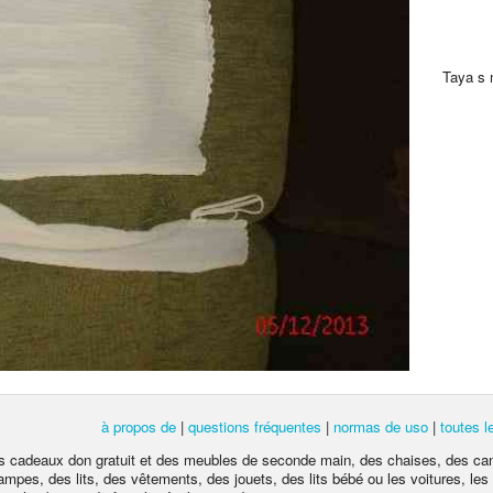
Taya s me
à propos de
|
questions fréquentes
|
normas de uso
|
toutes 
 des cadeaux don gratuit et des meubles de seconde main, des chaises, des ca
lampes, des lits, des vêtements, des jouets, des lits bébé ou les voitures, l