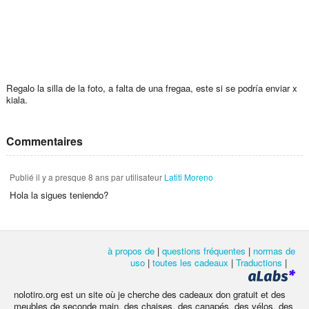
Regalo la silla de la foto, a falta de una fregaa, este si se podría enviar x
kiala.
Commentaires
Publié
il y a presque 8 ans
par utilisateur
Latiti Moreno
Hola la sigues teniendo?
à propos de
|
questions fréquentes
|
normas de
uso
|
toutes les cadeaux
|
Traductions
|
nolotiro.org est un site où je cherche des cadeaux don gratuit et des
meubles de seconde main, des chaises, des canapés, des vélos, des