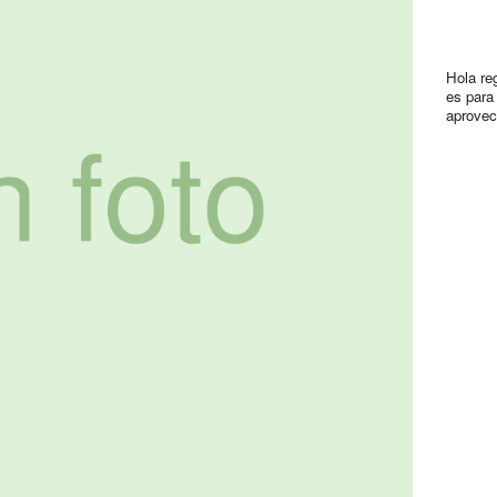
Hola re
es para 
aprovec