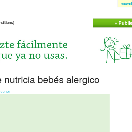
nouvel
+ Publi
nditions)
nutricia bebés alergico
leonor