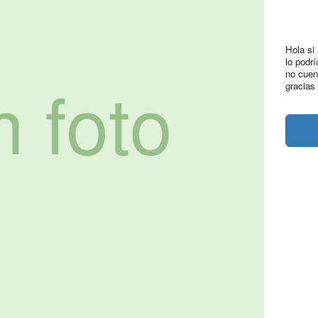
Hola si
lo podr
no cuen
gracias