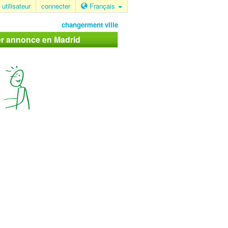
 utilisateur
connecter
Français
changerment ville
er annonce en Madrid