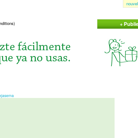
nouvel
+ Publi
nditions)
ejaserna