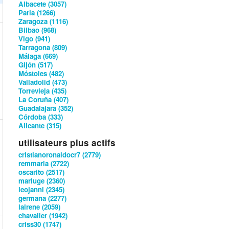
Albacete (3057)
Parla (1266)
Zaragoza (1116)
Bilbao (968)
Vigo (941)
Tarragona (809)
Málaga (669)
Gijón (517)
Móstoles (482)
Valladolid (473)
Torrevieja (435)
La Coruña (407)
Guadalajara (352)
Córdoba (333)
Alicante (315)
utilisateurs plus actifs
cristianoronaldocr7 (2779)
remmaria (2722)
oscarito (2517)
mariuge (2360)
leojanni (2345)
germana (2277)
lairene (2059)
chavalier (1942)
criss30 (1747)