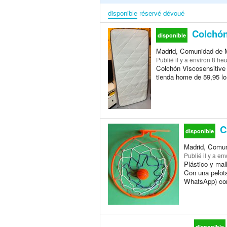
disponible
réservé
dévoué
Colchón
disponible
Madrid, Comunidad de 
Publié
il y a environ 8 he
Colchón Viscosensitive
tienda home de 59,95 l
C
disponible
Madrid, Comun
Publié
il y a en
Plástico y mall
Con una pelot
WhatsApp) con
disponible