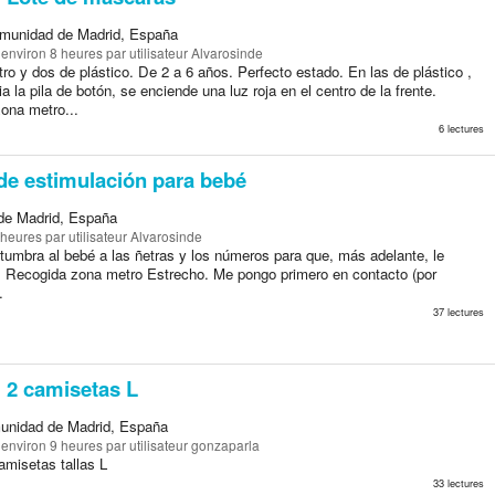
munidad de Madrid, España
a environ 8 heures
par utilisateur Alvarosinde
ltro y dos de plástico. De 2 a 6 años. Perfecto estado. En las de plástico ,
a la pila de botón, se enciende una luz roja en el centro de la frente.
ona metro...
6 lectures
de estimulación para bebé
de Madrid, España
8 heures
par utilisateur Alvarosinde
umbra al bebé a las ñetras y los números para que, más adelante, le
s. Recogida zona metro Estrecho. Me pongo primero en contacto (por
.
37 lectures
2 camisetas L
unidad de Madrid, España
a environ 9 heures
par utilisateur gonzaparla
amisetas tallas L
33 lectures