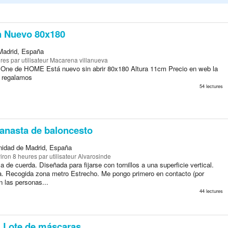
 Nuevo 80x180
Madrid, España
ures
par utilisateur Macarena villanueva
 One de HOME Está nuevo sin abrir 80x180 Altura 11cm Precio en web la
o regalamos
54 lectures
anasta de baloncesto
idad de Madrid, España
viron 8 heures
par utilisateur Alvarosinde
a de cuerda. Diseñada para fijarse con tornillos a una superficie vertical.
a. Recogida zona metro Estrecho. Me pongo primero en contacto (por
 las personas...
44 lectures
Lote de máscaras