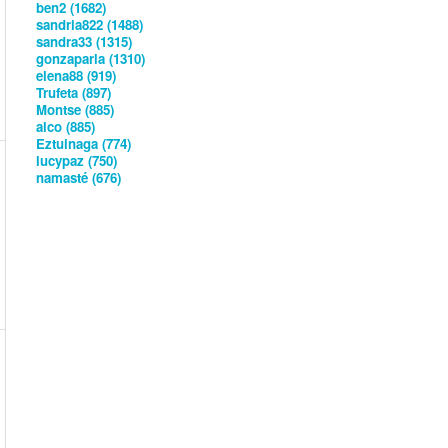
ben2 (1682)
sandria822 (1488)
sandra33 (1315)
gonzaparla (1310)
elena88 (919)
Trufeta (897)
Montse (885)
alco (885)
Eztuinaga (774)
lucypaz (750)
namasté (676)