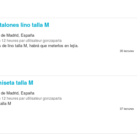
alones lino talla M
 de Madrid, España
on 12 heures
par utilisateur gonzaparla
de lino talla M, habrá que meterlos en lejía.
35 lectures
seta talla M
 de Madrid, España
on 12 heures
par utilisateur gonzaparla
alla M
37 lectures