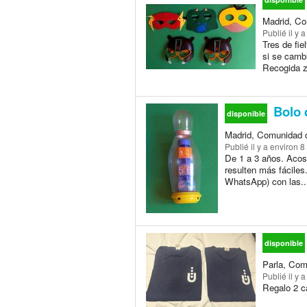
Madrid, Co
Publié
il y 
Tres de fie
si se cambi
Recogida z
Bolo 
disponible
Madrid, Comunidad 
Publié
il y a environ 
De 1 a 3 años. Acost
resulten más fácile
WhatsApp) con las..
disponible
Parla, Com
Publié
il y 
Regalo 2 c