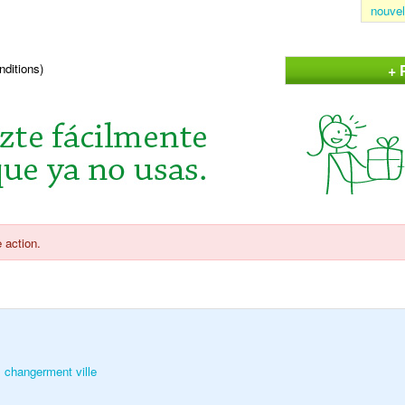
nouvel
+ 
nditions)
 action.
changerment ville