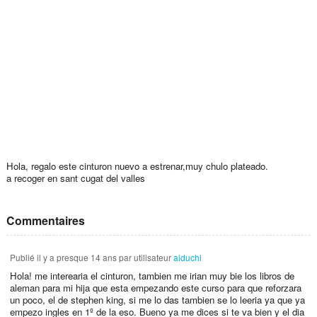
Hola, regalo este cinturon nuevo a estrenar,muy chulo plateado.
a recoger en sant cugat del valles
Commentaires
Publié
il y a presque 14 ans
par utilisateur
aiduchi
Hola! me interearia el cinturon, tambien me irian muy bie los libros de
aleman para mi hija que esta empezando este curso para que reforzara
un poco, el de stephen king, si me lo das tambien se lo leeria ya que ya
empezo ingles en 1º de la eso. Bueno ya me dices si te va bien y el dia