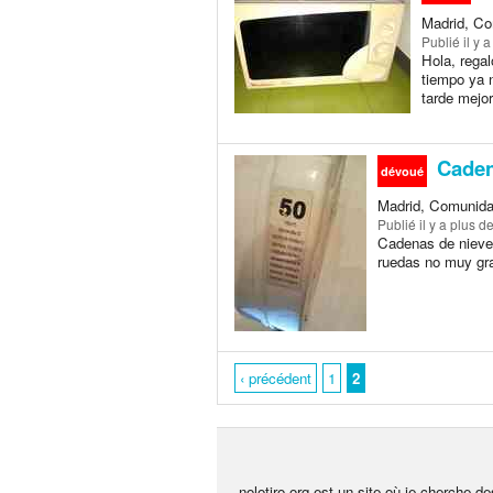
Madrid, Co
Publié
il y 
Hola, rega
tiempo ya n
tarde mejor
Caden
dévoué
Madrid, Comunida
Publié
il y a plus d
Cadenas de nieve 
ruedas no muy gra
‹ précédent
1
2
nolotiro.org est un site où je cherche