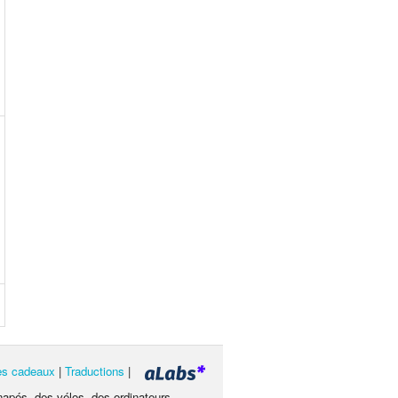
les cadeaux
|
Traductions
|
napés, des vélos, des ordinateurs