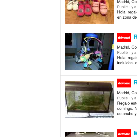
Madrid, Co
Publié
il y 
Hola, rega
en zona del
R
dévoué
Madrid, Co
Publié
il y 
Hola, regal
incluidas. 
R
dévoué
Madrid, Co
Publié
il y 
Regalo este
domingo. N
de ancho y
M
dévoué