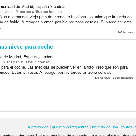
munidad de Madrid, España > cadeau
a environ 12 ans
par utilisateur lorenac
ló un microondas viejo pero de momento funciona. Lo único que la rueda del
o es fiable. A recoger lo antes posible por zona delicias. Si puede ser esta
.
945 lectures
as nieve para coche
d de Madrid, España > cadeau
e 12 ans
par utilisateur lorenac
para el coche. Las medidas se pueden ver en la foto, creo que son para
ndes. Están sin usar. A recoger por las tardes en zona delicias.
875 lectures , 2 commentaires
à propos de
|
questions fréquentes
|
normas de uso
|
toutes 
 des cadeaux don gratuit et des meubles de seconde main, des chaises, des ca