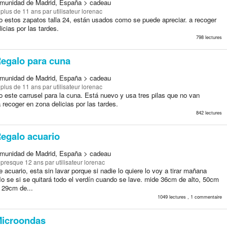
munidad de Madrid, España > cadeau
a plus de 11 ans
par utilisateur lorenac
lo estos zapatos talla 24, están usados como se puede apreciar. a recoger
icias por las tardes.
798 lectures
egalo para cuna
munidad de Madrid, España > cadeau
a plus de 11 ans
par utilisateur lorenac
o este carrusel para la cuna. Está nuevo y usa tres pilas que no van
a recoger en zona delicias por las tardes.
842 lectures
egalo acuario
munidad de Madrid, España > cadeau
a presque 12 ans
par utilisateur lorenac
 acuario, esta sin lavar porque si nadie lo quiere lo voy a tirar mañana
o se si se quitará todo el verdín cuando se lave. mide 36cm de alto, 50cm
 29cm de...
1049 lectures , 1 commentaire
icroondas