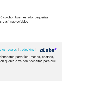
40 colchón buen estado, pequeñas
 casi inapreciables
s os regalos
|
traducións
|
rdenadores portátiles, mesas, cociñas,
non queres e xa non necesitas para que