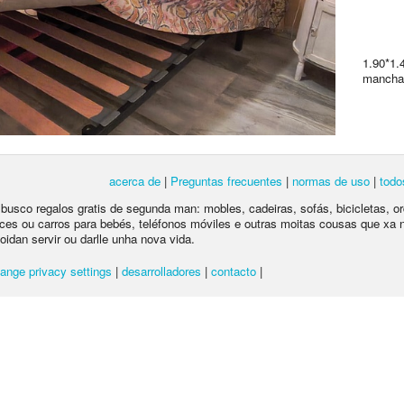
1.90*1.
manchas
acerca de
|
Preguntas frecuentes
|
normas de uso
|
todo
e busco regalos gratis de segunda man: mobles, cadeiras, sofás, bicicletas, o
ces ou carros para bebés, teléfonos móviles e outras moitas cousas que xa 
poidan servir ou darlle unha nova vida.
ange privacy settings
|
desarrolladores
|
contacto
|