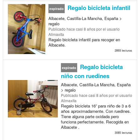
Regalo bicicleta infantil
expirado
Albacete, Castilla-La Mancha, España >
regalo
Publicado
hace casi 8 años
por el usuario
Alimaxita
Regalo bicicleta infantil para recoger en
Albacete.
2893 lecturas
Regalo bicicleta
expirado
niño con ruedines
Albacete, Castilla-La Mancha, España
> regalo
Publicado
hace casi 8 años
por el usuario
Alimaxita
Regalo bicicleta 16” para niño de 3 a 6
años aproximadamente. Con ruedines.
Tiene alguna parte oxidada pero
funciona perfectamente. Recogida en
Albacete .
3085 lecturas