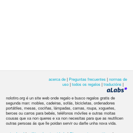
acerca de
|
Preguntas frecuentes
|
normas de
uso
|
todos os regalos
|
traducións
|
nolotiro.org é un site web onde regalo e busco regalos gratis de
segunda man: mobles, cadeiras, sofás, bicicletas, ordenadores
portátiles, mesas, cociñas, lámpadas, camas, roupa, xoguetes,
berces ou carros para bebés, teléfonos móviles e outras moitas
cousas que xa non queres e xa non necesitas para que as reutilicen
outras persoas ás que lle poidan servir ou darlle unha nova vida.