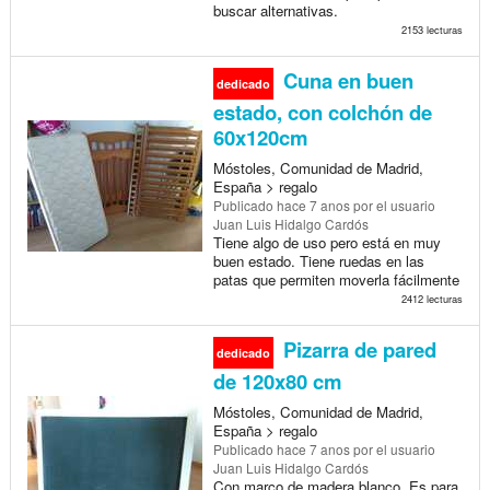
buscar alternativas.
2153 lecturas
Cuna en buen
dedicado
estado, con colchón de
60x120cm
Móstoles, Comunidad de Madrid,
España > regalo
Publicado
hace 7 anos
por el usuario
Juan Luis Hidalgo Cardós
Tiene algo de uso pero está en muy
buen estado. Tiene ruedas en las
patas que permiten moverla fácilmente
2412 lecturas
Pizarra de pared
dedicado
de 120x80 cm
Móstoles, Comunidad de Madrid,
España > regalo
Publicado
hace 7 anos
por el usuario
Juan Luis Hidalgo Cardós
Con marco de madera blanco. Es para