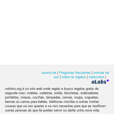
acerca de
|
Preguntas frecuentes
|
normas de
uso
|
todos os regalos
|
traducións
|
nolotiro.org é un site web onde regalo e busco regalos gratis de
segunda man: mobles, cadeiras, sofás, bicicletas, ordenadores
portátiles, mesas, cociñas, lámpadas, camas, roupa, xoguetes,
berces ou carros para bebés, teléfonos móviles e outras moitas
cousas que xa non queres e xa non necesitas para que as reutilicen
outras persoas ás que lle poidan servir ou darlle unha nova vida.