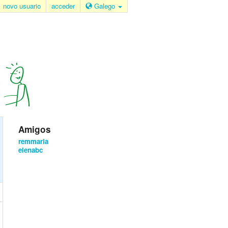
novo usuario
acceder
Galego
Amigos
remmaria
elenabc