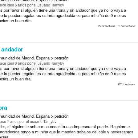
ace casi 6 años
por el usuario Tamybv
 por favor si alguien tiene una trona y un andador que ya no lo vaya a
 me lo pueden regalar les estaría agradecida es para mi niña de 9 meses
cias un buen día
2212 lecturas , 1 comentario
y andador
munidad de Madrid, España > petición
ace casi 6 años
por el usuario Tamybv
 por favor si alguien tiene una trona y un andador que ya no lo vaya a
 me lo pueden regalar les estaría agradecida es para mi niña de 9 meses
cias un buen día
2201 lecturas
ora
munidad de Madrid, España > petición
ace 7 anos
por el usuario Tamybv
de , si alguien le sobra o no necesita una impresora si puede. Regalarme
a agradecida tengo a mi niña que le mandan trabajos del cole y necesitamos
acias