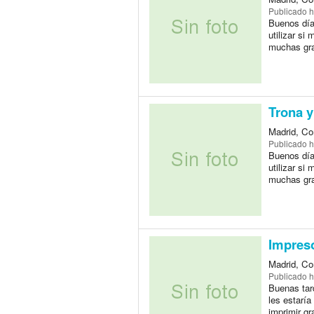
Publicado
h
Buenos días
utilizar si
muchas gra
Trona 
Madrid, Co
Publicado
h
Buenos días
utilizar si
muchas gra
Impres
Madrid, Co
Publicado
h
Buenas tar
les estarí
imprimir gr