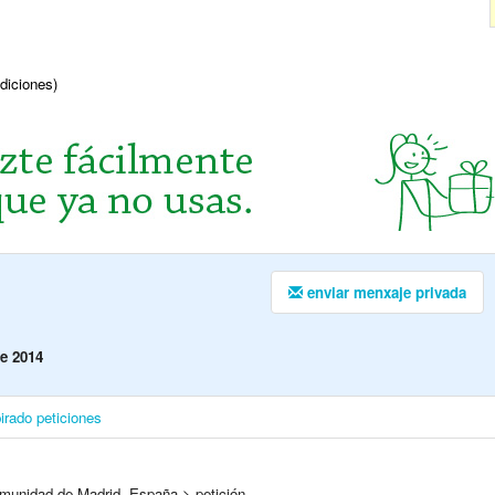
ndiciones)
enviar menxaje privada
e 2014
irado
peticiones
munidad de Madrid, España > petición