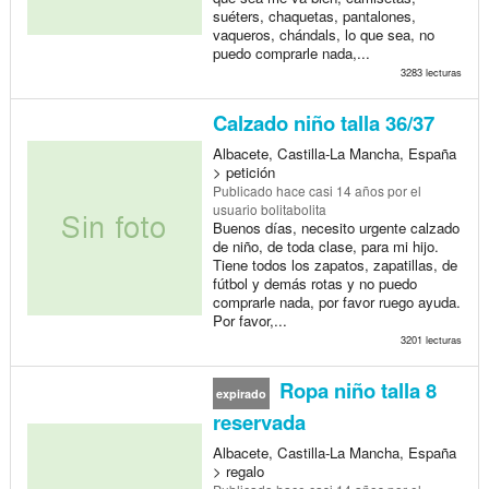
suéters, chaquetas, pantalones,
vaqueros, chándals, lo que sea, no
puedo comprarle nada,...
3283 lecturas
Calzado niño talla 36/37
Albacete, Castilla-La Mancha, España
> petición
Publicado
hace casi 14 años
por el
usuario bolitabolita
Buenos días, necesito urgente calzado
de niño, de toda clase, para mi hijo.
Tiene todos los zapatos, zapatillas, de
fútbol y demás rotas y no puedo
comprarle nada, por favor ruego ayuda.
Por favor,...
3201 lecturas
Ropa niño talla 8
expirado
reservada
Albacete, Castilla-La Mancha, España
> regalo