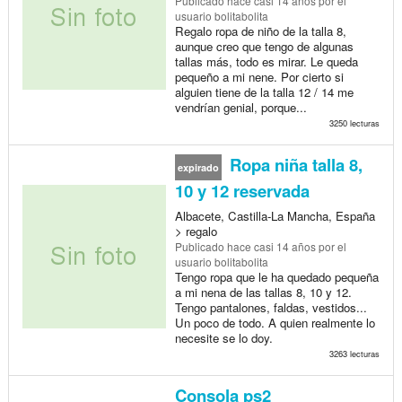
Publicado
hace casi 14 años
por el
usuario bolitabolita
Regalo ropa de niño de la talla 8,
aunque creo que tengo de algunas
tallas más, todo es mirar. Le queda
pequeño a mi nene. Por cierto si
alguien tiene de la talla 12 / 14 me
vendrían genial, porque...
3250 lecturas
Ropa niña talla 8,
expirado
10 y 12 reservada
Albacete, Castilla-La Mancha, España
> regalo
Publicado
hace casi 14 años
por el
usuario bolitabolita
Tengo ropa que le ha quedado pequeña
a mi nena de las tallas 8, 10 y 12.
Tengo pantalones, faldas, vestidos...
Un poco de todo. A quien realmente lo
necesite se lo doy.
3263 lecturas
Consola ps2