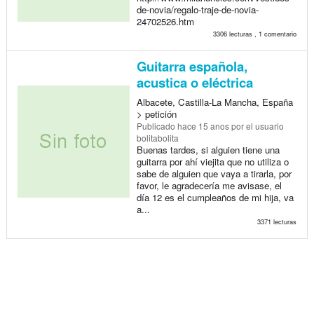
de-novia/regalo-traje-de-novia-
24702526.htm
3306 lecturas , 1 comentario
Guitarra española,
acustica o eléctrica
Albacete, Castilla-La Mancha, España
> petición
Publicado
hace 15 anos
por el usuario
bolitabolita
Buenas tardes, si alguien tiene una
guitarra por ahí viejita que no utiliza o
sabe de alguien que vaya a tirarla, por
favor, le agradecería me avisase, el
día 12 es el cumpleaños de mi hija, va
a...
3371 lecturas