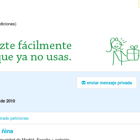
ndiciones)
enviar menxaje privada
 de 2010
irado
peticiones
 ñina
munidad de Madrid, España > petición