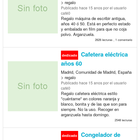
> regalo
Publicado
hace 15 anos
por el usuario
café0
Regalo máquina de escribir antigua,
años 40 ó 50. Está en perfecto estado
y embalada en film para que no coja
polvo. Arganzuela.
2626 lecturas , 1 comentario
Cafetera eléctrica
dedicado
años 60
Madrid, Comunidad de Madrid, España
> regalo
Publicado
hace 15 anos
por el usuario
café0
Regalo cafetera eléctrica estilo
"cuéntame" en colores naranja y
blanco, bonita y de las que son para
siempre. No la uso. Recoger en
arganzuela hasta domingo.
2548 lecturas
Congelador de
dedicado