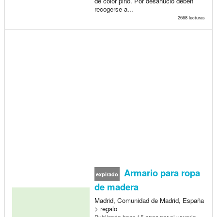
de color pino. Por desahucio deben
recogerse a...
2668 lecturas
Armario para ropa
expirado
de madera
Madrid, Comunidad de Madrid, España
> regalo
Publicado
hace 15 anos
por el usuario