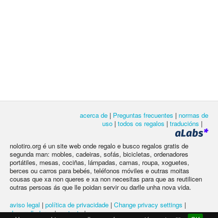
acerca de
|
Preguntas frecuentes
|
normas de
uso
|
todos os regalos
|
traducións
|
nolotiro.org é un site web onde regalo e busco regalos gratis de
segunda man: mobles, cadeiras, sofás, bicicletas, ordenadores
portátiles, mesas, cociñas, lámpadas, camas, roupa, xoguetes,
berces ou carros para bebés, teléfonos móviles e outras moitas
cousas que xa non queres e xa non necesitas para que as reutilicen
outras persoas ás que lle poidan servir ou darlle unha nova vida.
aviso legal
|
política de privacidade
|
Change privacy settings
|
desarrolladores
|
contacto
|