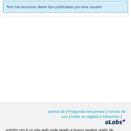
Non hai anuncios deste tipo publicados por este usuario
acerca de
|
Preguntas frecuentes
|
normas de
uso
|
todos os regalos
|
traducións
|
nolotiro.org é un site web onde regalo e busco regalos gratis de