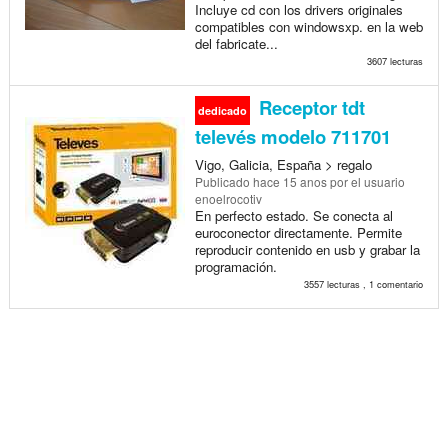
Incluye cd con los drivers originales
compatibles con windowsxp. en la web
del fabricate...
3607 lecturas
Receptor tdt
dedicado
televés modelo 711701
Vigo, Galicia, España > regalo
Publicado
hace 15 anos
por el usuario
enoelrocotiv
En perfecto estado. Se conecta al
euroconector directamente. Permite
reproducir contenido en usb y grabar la
programación.
3557 lecturas , 1 comentario