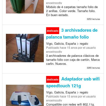
enoelrocotiv
Módulo de 4 carpetas tamaño folio de
2 anillas. Color verde. Tamaño folio.
En buen estado.
3253 lecturas
3 archivadores de
dedicado
palanca tamaño folio
Vigo, Galicia, España > regalo
Publicado
hace 15 anos
por el usuario
enoelrocotiv
3 archivadores de palanca clásicos de
tamaño folio con caja de cartón. Marca
carlin. Nuevos.
3265 lecturas
Adaptador usb wifi
dedicado
speedtouch 121g
Vigo, Galicia, España > regalo
Publicado
hace 15 anos
por el usuario
enoelrocotiv
Compatible con redes wifi 802.11g.