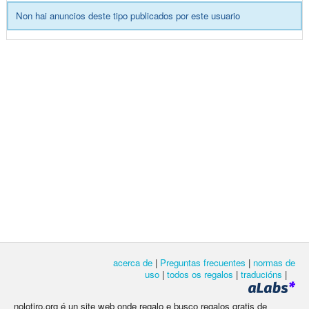
Non hai anuncios deste tipo publicados por este usuario
acerca de
|
Preguntas frecuentes
|
normas de
uso
|
todos os regalos
|
traducións
|
nolotiro.org é un site web onde regalo e busco regalos gratis de