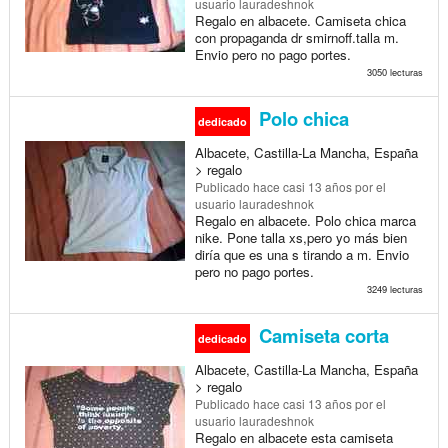
usuario lauradeshnok
Regalo en albacete. Camiseta chica
con propaganda dr smirnoff.talla m.
Envio pero no pago portes.
3050 lecturas
Polo chica
dedicado
Albacete, Castilla-La Mancha, España
> regalo
Publicado
hace casi 13 años
por el
usuario lauradeshnok
Regalo en albacete. Polo chica marca
nike. Pone talla xs,pero yo más bien
diría que es una s tirando a m. Envio
pero no pago portes.
3249 lecturas
Camiseta corta
dedicado
Albacete, Castilla-La Mancha, España
> regalo
Publicado
hace casi 13 años
por el
usuario lauradeshnok
Regalo en albacete esta camiseta