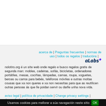
acerca de
|
Preguntas frecuentes
|
normas de
uso
|
todos os regalos
|
traducións
|
nolotiro.org é un site web onde regalo e busco regalos gratis de
segunda man: mobles, cadeiras, sofás, bicicletas, ordenadores
portátiles, mesas, cociñas, lámpadas, camas, roupa, xoguetes,
berces ou carros para bebés, teléfonos móviles e outras moitas
cousas que xa non queres e xa non necesitas para que as reutilicen
outras persoas ás que lle poidan servir ou darlle unha nova vida.
aviso legal
|
política de privacidade
|
Change privacy settings
|
desarrolladores
|
contacto
|
Usamos cookies para mellorar a súa navegación neste sitio
OK