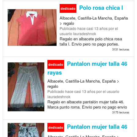
Polo rosa chica l
dedicado
Albacete, Castilla-La Mancha, España
> regalo
Publicado
hace casi 13 años
por el
usuario lauradeshnok
Regalo en albacete polo chica rosa
talla l. Envio pero no pago portes.
3131 lecturas
Pantalon mujer talla 46
dedicado
rayas
Albacete, Castilla-La Mancha, España >
regalo
Publicado
hace casi 13 años
por el usuario
lauradeshnok
Regalo en albacete pantalón mujer talla 46.
Marca punto roma. Envio pero no pago envio
3175 lecturas
Pantalon mujer talla 46
dedicado
Albacete, Castilla-La Mancha, España >