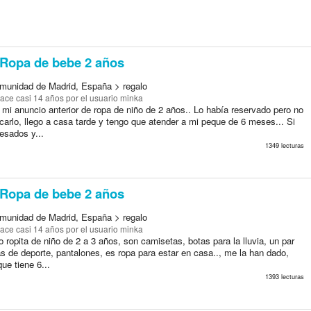
Ropa de bebe 2 años
munidad de Madrid, España > regalo
ace casi 14 años
por el usuario minka
 mi anuncio anterior de ropa de niño de 2 años.. Lo había reservado pero no
arlo, llego a casa tarde y tengo que atender a mi peque de 6 meses... Si
resados y...
1349 lecturas
Ropa de bebe 2 años
munidad de Madrid, España > regalo
ace casi 14 años
por el usuario minka
o ropita de niño de 2 a 3 años, son camisetas, botas para la lluvia, un par
as de deporte, pantalones, es ropa para estar en casa.., me la han dado,
ue tiene 6...
1393 lecturas