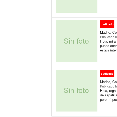
dedicado
Madrid, Co
Publicado
h
Hola, mirar
puedo acerc
estáis inte
dedicado
Madrid, Co
Publicado
h
Hola, regal
de zapatill
pero mi peq