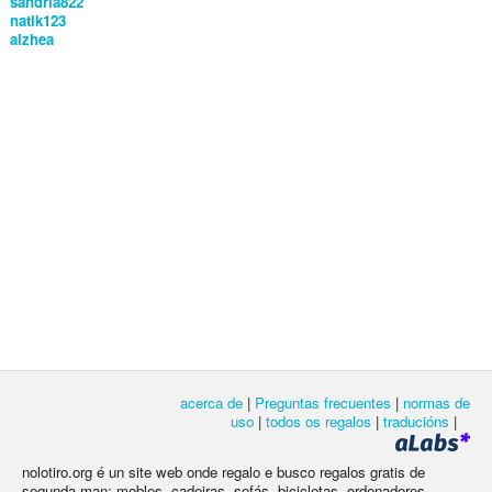
sandria822
natik123
alzhea
acerca de
|
Preguntas frecuentes
|
normas de
uso
|
todos os regalos
|
traducións
|
nolotiro.org é un site web onde regalo e busco regalos gratis de
segunda man: mobles, cadeiras, sofás, bicicletas, ordenadores