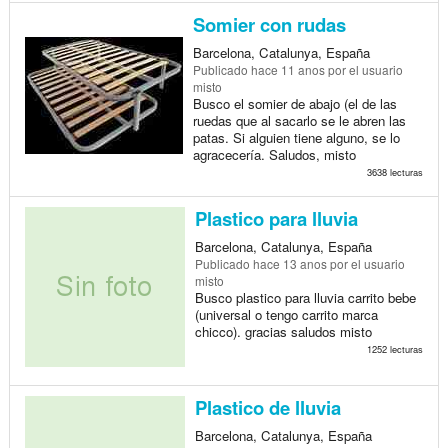
Somier con rudas
Barcelona, Catalunya, España
Publicado
hace 11 anos
por el usuario
misto
Busco el somier de abajo (el de las
ruedas que al sacarlo se le abren las
patas. Si alguien tiene alguno, se lo
agracecería. Saludos, misto
3638 lecturas
Plastico para lluvia
Barcelona, Catalunya, España
Publicado
hace 13 anos
por el usuario
misto
Busco plastico para lluvia carrito bebe
(universal o tengo carrito marca
chicco). gracias saludos misto
1252 lecturas
Plastico de lluvia
Barcelona, Catalunya, España