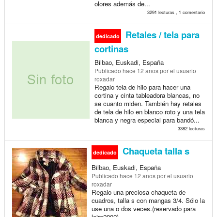
olores además de...
3291 lecturas , 1 comentario
Retales / tela para
dedicado
cortinas
Bilbao, Euskadi, España
Publicado
hace 12 anos
por el usuario
roxadar
Regalo tela de hilo para hacer una
cortina y cinta tableadora blancas, no
se cuanto miden. También hay retales
de tela de hilo en blanco roto y una tela
blanca y negra especial para bandó...
3382 lecturas
Chaqueta talla s
dedicado
Bilbao, Euskadi, España
Publicado
hace 12 anos
por el usuario
roxadar
Regalo una preciosa chaqueta de
cuadros, talla s con mangas 3/4. Sólo la
use una o dos veces.(reservado para
leire2002)