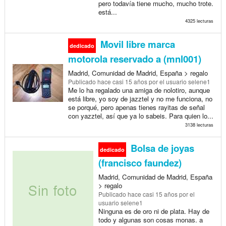
pero todavía tiene mucho, mucho trote.
está...
4325 lecturas
Movil libre marca
dedicado
motorola reservado a (mnl001)
Madrid, Comunidad de Madrid, España > regalo
Publicado
hace casi 15 años
por el usuario selene1
Me lo ha regalado una amiga de nolotiro, aunque
está libre, yo soy de jazztel y no me funciona, no
se porqué, pero apenas tienes rayitas de señal
con yazztel, así que ya lo sabeis. Para quien lo...
3138 lecturas
Bolsa de joyas
dedicado
(francisco faundez)
Madrid, Comunidad de Madrid, España
> regalo
Publicado
hace casi 15 años
por el
usuario selene1
Ninguna es de oro ni de plata. Hay de
todo y algunas son cosas monas. a