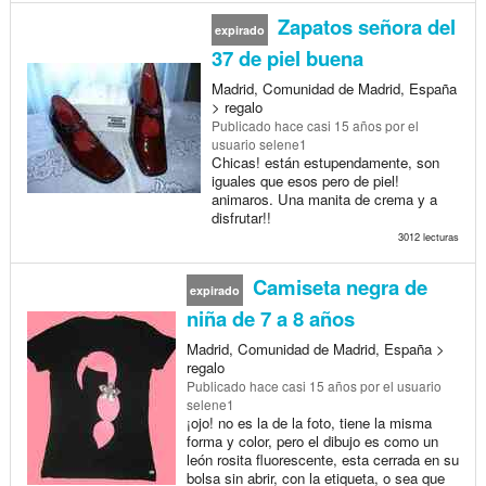
Zapatos señora del
expirado
37 de piel buena
Madrid, Comunidad de Madrid, España
> regalo
Publicado
hace casi 15 años
por el
usuario selene1
Chicas! están estupendamente, son
iguales que esos pero de piel!
animaros. Una manita de crema y a
disfrutar!!
3012 lecturas
Camiseta negra de
expirado
niña de 7 a 8 años
Madrid, Comunidad de Madrid, España >
regalo
Publicado
hace casi 15 años
por el usuario
selene1
¡ojo! no es la de la foto, tiene la misma
forma y color, pero el dibujo es como un
león rosita fluorescente, esta cerrada en su
bolsa sin abrir, con la etiqueta, o sea que