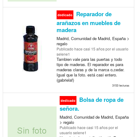
Reparador de
dedicado
arañazos en muebles de
madera
Madrid, Comunidad de Madrid, España >
regalo
Publicado
hace casi 15 años
por el usuario
selene1
Tambien vale para las puertas y todo
tipo de maderas. El reparador es para
maderas claras y de la marca o,cedar.
Igual que la foto. está casi entero.
(gabrielaf)
3153 lecturas
Bolsa de ropa de
dedicado
señora.
Madrid, Comunidad de Madrid, España
> regalo
Publicado
hace casi 15 años
por el
usuario selene1