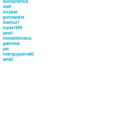
quiropractica
mafi
lucypaz
gonzaparla
mariluz1
loyda1959
jana1
irenebiblioteca
gabrielaf
pst
rodrigoguerra80
am82