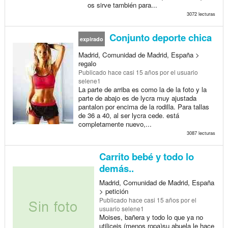
os sirve también para...
3072 lecturas
Conjunto deporte chica
expirado
Madrid, Comunidad de Madrid, España >
regalo
Publicado
hace casi 15 años
por el usuario
selene1
La parte de arriba es como la de la foto y la
parte de abajo es de lycra muy ajustada
pantalon por encima de la rodilla. Para tallas
de 36 a 40, al ser lycra cede. está
completamente nuevo,...
3087 lecturas
Carrito bebé y todo lo
demás..
Madrid, Comunidad de Madrid, España
> petición
Publicado
hace casi 15 años
por el
usuario selene1
Moises, bañera y todo lo que ya no
utiliceis (menos ropa)su abuela le hace