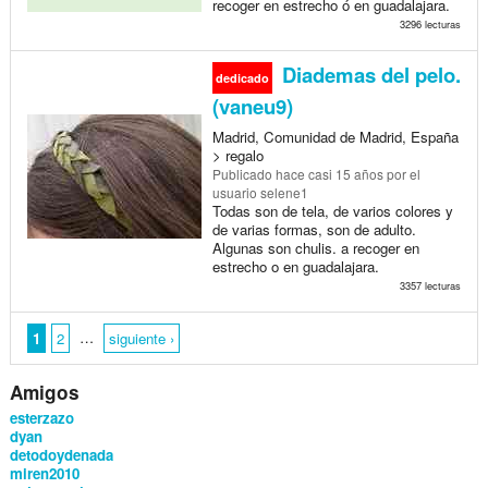
recoger en estrecho ó en guadalajara.
3296 lecturas
Diademas del pelo.
dedicado
(vaneu9)
Madrid, Comunidad de Madrid, España
> regalo
Publicado
hace casi 15 años
por el
usuario selene1
Todas son de tela, de varios colores y
de varias formas, son de adulto.
Algunas son chulis. a recoger en
estrecho o en guadalajara.
3357 lecturas
…
1
2
siguiente ›
Amigos
esterzazo
dyan
detodoydenada
miren2010