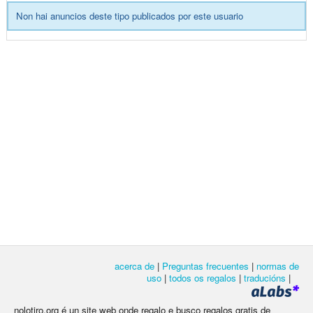
Non hai anuncios deste tipo publicados por este usuario
acerca de
|
Preguntas frecuentes
|
normas de
uso
|
todos os regalos
|
traducións
|
nolotiro.org é un site web onde regalo e busco regalos gratis de