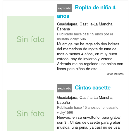
Ropita de niña 4
expirado
años
Guadalajara, Castilla-La Mancha,
España
Publicado
hace casi 15 años
por el
usuario vicky1596
Mi amiga me ha regalado dos bolsas
del mercadona de ropita de niña de
mas o menos 4 años, en muy buen
estado, hay de invierno y verano.
Además me ha regalado una bolsa con
libros para niños de esa...
3436 lecturas
Cintas casette
expirado
Guadalajara, Castilla-La Mancha,
España
Publicado
hace 15 anos
por el usuario
vicky1596
Nuevas, en su envoltorio, para grabar
son 3 . Cintas de casette para grabar
musica, una pena, ya casi no se usa