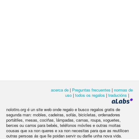
acerca de
|
Preguntas frecuentes
|
normas de
uso
|
todos os regalos
|
traducións
|
nolotiro.org é un site web onde regalo e busco regalos gratis de
segunda man: mobles, cadeiras, sofás, bicicletas, ordenadores
portátiles, mesas, cociñas, lámpadas, camas, roupa, xoguetes,
berces ou carros para bebés, teléfonos móviles e outras moitas
cousas que xa non queres e xa non necesitas para que as reutilicen
outras persoas ás que lle poidan servir ou darlle unha nova vida.