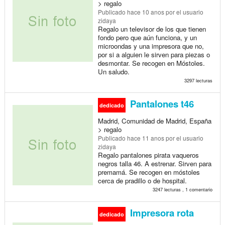
> regalo
Publicado
hace 10 anos
por el usuario
zidaya
Regalo un televisor de los que tienen
fondo pero que aún funciona, y un
microondas y una impresora que no,
por si a alguien le sirven para piezas o
desmontar. Se recogen en Móstoles.
Un saludo.
3297 lecturas
Pantalones t46
dedicado
Madrid, Comunidad de Madrid, España
> regalo
Publicado
hace 11 anos
por el usuario
zidaya
Regalo pantalones pirata vaqueros
negros talla 46. A estrenar. Sirven para
premamá. Se recogen en móstoles
cerca de pradillo o de hospital.
3247 lecturas , 1 comentario
Impresora rota
dedicado