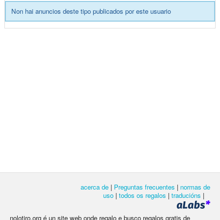
Non hai anuncios deste tipo publicados por este usuario
acerca de
|
Preguntas frecuentes
|
normas de
uso
|
todos os regalos
|
traducións
|
nolotiro.org é un site web onde regalo e busco regalos gratis de