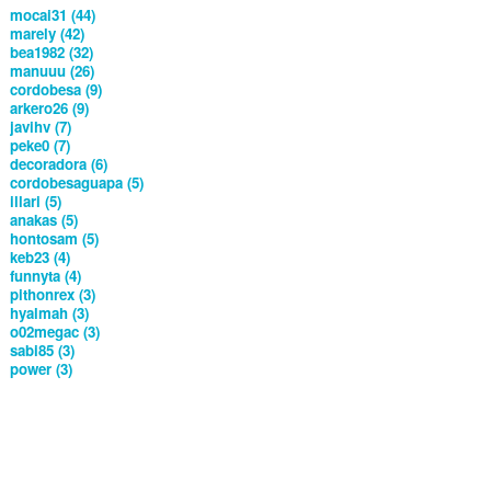
mocai31 (44)
marely (42)
bea1982 (32)
manuuu (26)
cordobesa (9)
arkero26 (9)
javihv (7)
peke0 (7)
decoradora (6)
cordobesaguapa (5)
illari (5)
anakas (5)
hontosam (5)
keb23 (4)
funnyta (4)
pithonrex (3)
hyalmah (3)
o02megac (3)
sabi85 (3)
power (3)