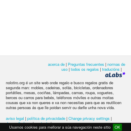
acerca de
|
Preguntas frecuentes
|
normas de
uso
|
todos os regalos
|
traducións
|
nolotiro.org é un site web onde regalo e busco regalos gratis de
segunda man: mobles, cadeiras, sofás, bicicletas, ordenadores
portátiles, mesas, cociñas, lámpadas, camas, roupa, xoguetes,
berces ou carros para bebés, teléfonos móviles e outras moitas
cousas que xa non queres e xa non necesitas para que as reutilicen
outras persoas ás que lle poidan servir ou darlle unha nova vida.
aviso legal
|
política de privacidade
|
Change privacy settings
|
desarrolladores
|
contacto
|
Usamos cookies para mellorar a súa navegación neste sitio
OK