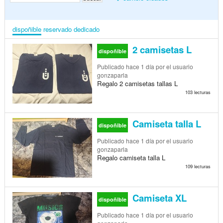
dispoñible
reservado
dedicado
2 camisetas L
dispoñible
Publicado
hace 1 día
por el usuario
gonzaparla
Regalo 2 camisetas tallas L
103 lecturas
Camiseta talla L
dispoñible
Publicado
hace 1 día
por el usuario
gonzaparla
Regalo camiseta talla L
109 lecturas
Camiseta XL
dispoñible
Publicado
hace 1 día
por el usuario