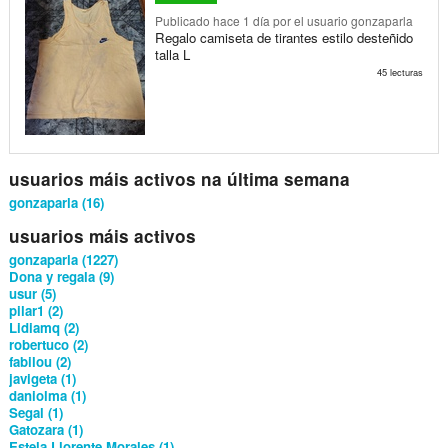
Publicado
hace 1 día
por el usuario gonzaparla
Regalo camiseta de tirantes estilo desteñido
talla L
45 lecturas
usuarios máis activos na última semana
gonzaparla (16)
usuarios máis activos
gonzaparla (1227)
Dona y regala (9)
usur (5)
pilar1 (2)
Lidiamq (2)
robertuco (2)
fabilou (2)
javigeta (1)
daniolma (1)
Segal (1)
Gatozara (1)
Estela Llorente Morales (1)