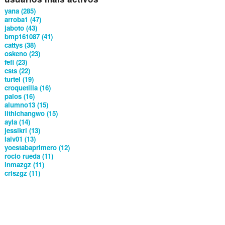
yana (285)
arroba1 (47)
jaboto (43)
bmp161087 (41)
cattys (38)
oskeno (23)
fefi (23)
csts (22)
turtel (19)
croquetilla (16)
palos (16)
alumno13 (15)
lithichangwo (15)
ayla (14)
jessikri (13)
lalv01 (13)
yoestabaprimero (12)
rocio rueda (11)
inmazgz (11)
criszgz (11)