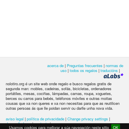
acerca de
|
Preguntas frecuentes
|
normas de
uso
|
todos os regalos
|
traducións
|
nolotiro.org é un site web onde regalo e busco regalos gratis de
segunda man: mobles, cadeiras, sofás, bicicletas, ordenadores
portátiles, mesas, cociñas, lámpadas, camas, roupa, xoguetes,
berces ou carros para bebés, teléfonos móviles e outras moitas
cousas que xa non queres e xa non necesitas para que as reutilicen
outras persoas ás que lle poidan servir ou darlle unha nova vida.
aviso legal
|
política de privacidade
|
Change privacy settings
|
desarrolladores
|
contacto
|
Usamos cookies para mellorar a súa navegación neste sitio
OK