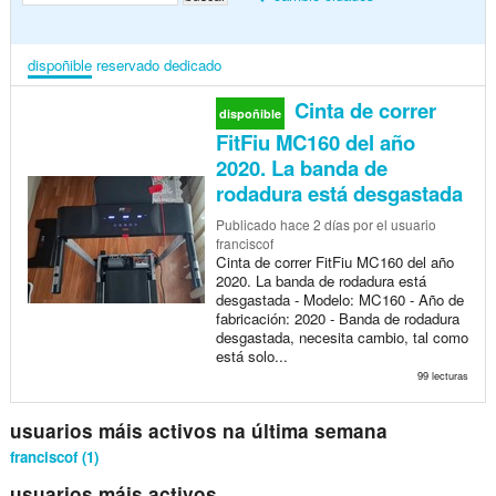
dispoñible
reservado
dedicado
Cinta de correr
dispoñible
FitFiu MC160 del año
2020. La banda de
rodadura está desgastada
Publicado
hace 2 días
por el usuario
franciscof
Cinta de correr FitFiu MC160 del año
2020. La banda de rodadura está
desgastada - Modelo: MC160 - Año de
fabricación: 2020 - Banda de rodadura
desgastada, necesita cambio, tal como
está solo...
99 lecturas
usuarios máis activos na última semana
franciscof (1)
usuarios máis activos