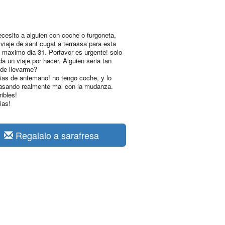
ecesito a alguien con coche o furgoneta,
 viaje de sant cugat a terrassa para esta
maximo dia 31. Porfavor es urgente! solo
a un viaje por hacer. Alguien seria tan
de llevarme?
cias de antemano! no tengo coche, y lo
asando realmente mal con la mudanza.
ribles!
ias!
Regalalo a sarafresa