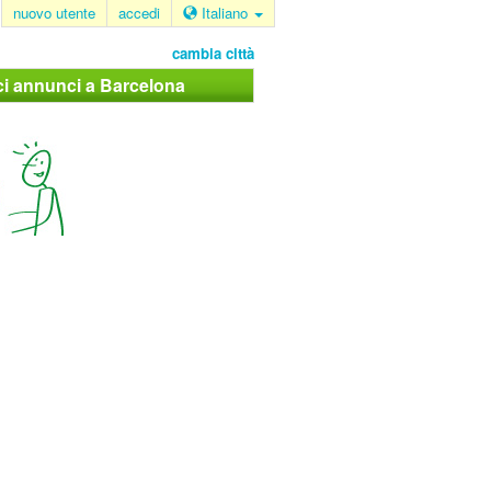
nuovo utente
accedi
Italiano
cambia città
ci annunci a Barcelona