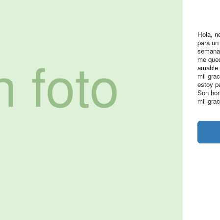
Hola, n
para un
semana 
me qued
amable 
mil gra
estoy p
Son hor
mil grac