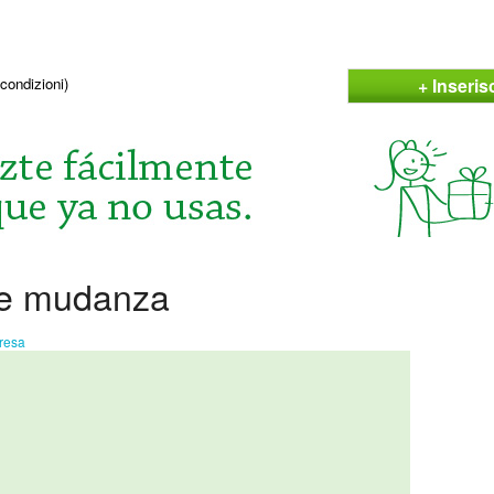
+ Inseris
condizioni)
he mudanza
fresa