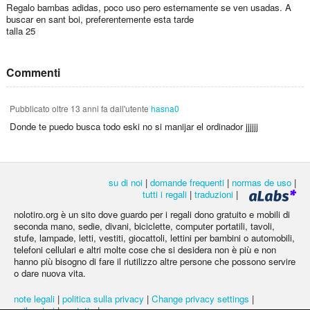
Regalo bambas adidas, poco uso pero esternamente se ven usadas. A
buscar en sant boi, preferentemente esta tarde
talla 25
Commenti
Pubblicato
oltre 13 anni fa
dall'utente
hasna0
Donde te puedo busca todo eski no si manijar el ordinador jjjjjj
su di noi
|
domande frequenti
|
normas de uso
|
tutti i regali
|
traduzioni
|
nolotiro.org è un sito dove guardo per i regali dono gratuito e mobili di
seconda mano, sedie, divani, biciclette, computer portatili, tavoli,
stufe, lampade, letti, vestiti, giocattoli, lettini per bambini o automobili,
telefoni cellulari e altri molte cose che si desidera non è più e non
hanno più bisogno di fare il riutilizzo altre persone che possono servire
o dare nuova vita.
note legali
|
politica sulla privacy
|
Change privacy settings
|