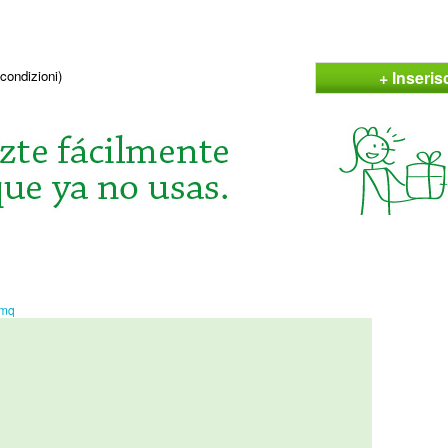
+ Inseris
condizioni)
mq