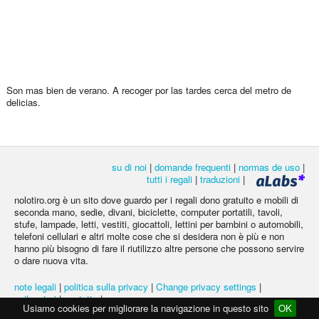
Son mas bien de verano. A recoger por las tardes cerca del metro de
delicias.
su di noi
|
domande frequenti
|
normas de uso
|
tutti i regali
|
traduzioni
|
nolotiro.org è un sito dove guardo per i regali dono gratuito e mobili di
seconda mano, sedie, divani, biciclette, computer portatili, tavoli,
stufe, lampade, letti, vestiti, giocattoli, lettini per bambini o automobili,
telefoni cellulari e altri molte cose che si desidera non è più e non
hanno più bisogno di fare il riutilizzo altre persone che possono servire
o dare nuova vita.
note legali
|
politica sulla privacy
|
Change privacy settings
|
svilupatori
|
contatto
|
Usiamo cookies per migliorare la navigazione in questo sito
OK