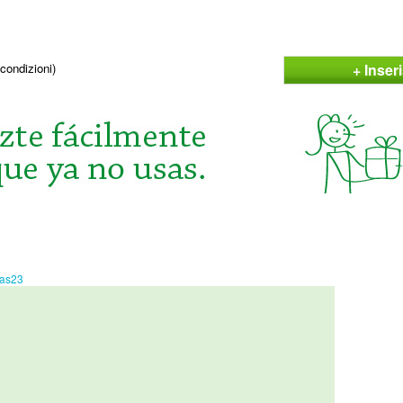
+ Inser
condizioni)
ias23