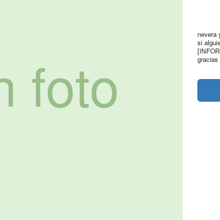
nevera 
si algu
[INFO
gracias