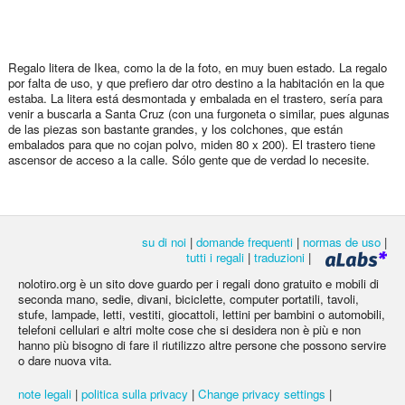
Regalo litera de Ikea, como la de la foto, en muy buen estado. La regalo
por falta de uso, y que prefiero dar otro destino a la habitación en la que
estaba. La litera está desmontada y embalada en el trastero, sería para
venir a buscarla a Santa Cruz (con una furgoneta o similar, pues algunas
de las piezas son bastante grandes, y los colchones, que están
embalados para que no cojan polvo, miden 80 x 200). El trastero tiene
ascensor de acceso a la calle. Sólo gente que de verdad lo necesite.
su di noi
|
domande frequenti
|
normas de uso
|
tutti i regali
|
traduzioni
|
nolotiro.org è un sito dove guardo per i regali dono gratuito e mobili di
seconda mano, sedie, divani, biciclette, computer portatili, tavoli,
stufe, lampade, letti, vestiti, giocattoli, lettini per bambini o automobili,
telefoni cellulari e altri molte cose che si desidera non è più e non
hanno più bisogno di fare il riutilizzo altre persone che possono servire
o dare nuova vita.
note legali
|
politica sulla privacy
|
Change privacy settings
|