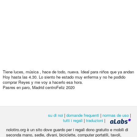
Tiene luces, música , hace de todo, nueva. Ideal para niños que ya andan
Hoy hasta las 4.30. Lo siento he estado muy enferma y no he podido
comprar Reyes y me voy a hacerlo esa hora.
Pasres en paro, Madrid centroFeliz 2020
su di noi
|
domande frequenti
|
normas de uso
|
tutti i regali
|
traduzioni
|
nolotiro.org è un sito dove guardo per i regali dono gratuito e mobili di
seconda mano, sedie, divani, biciclette, computer portatili, tavoli,