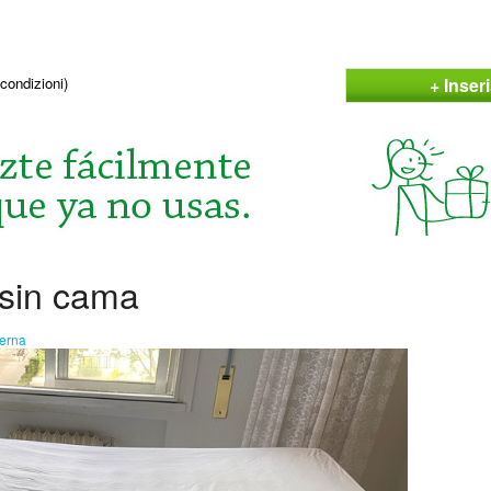
+ Inser
condizioni)
 sin cama
serna