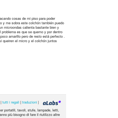
acando cosas de mi piso para poder
lo y me sobra este colchón también puedo
 un microondas calienta bastante bien y
el problema es que se quemo y por dentro
 poco amarillo pero de resto está perfecto .
si queiren el micro y el colchón juntos
|
tutti i regali
|
traduzioni
|
portatili, tavoli, stufe, lampade, letti,
nno più bisogno di fare il riutilizzo altre