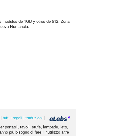
s módulos de 1GB y otros de 512. Zona
Nueva Numancia.
|
tutti i regali
|
traduzioni
|
portatili, tavoli, stufe, lampade, letti,
nno più bisogno di fare il riutilizzo altre