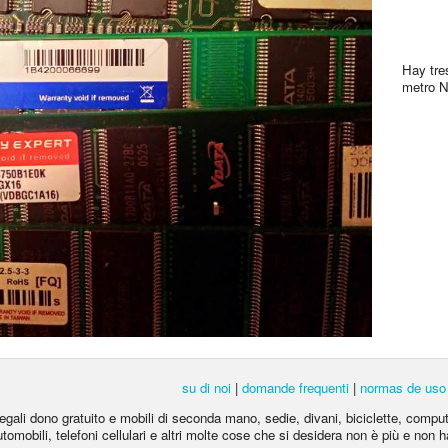
Hay tre
metro 
su di noi
|
domande frequenti
|
normas de uso
egali dono gratuito e mobili di seconda mano, sedie, divani, biciclette, computer 
automobili, telefoni cellulari e altri molte cose che si desidera non è più e non ha