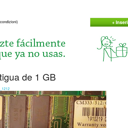
+ Inser
condizioni)
igua de 1 GB
o_1212