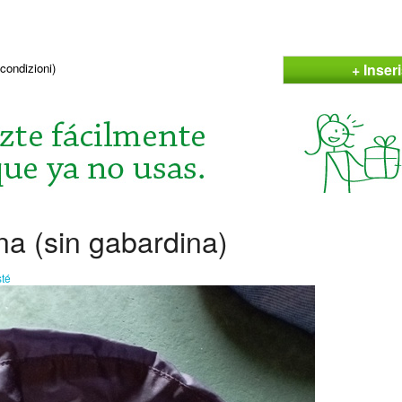
+ Inser
condizioni)
na (sin gabardina)
té