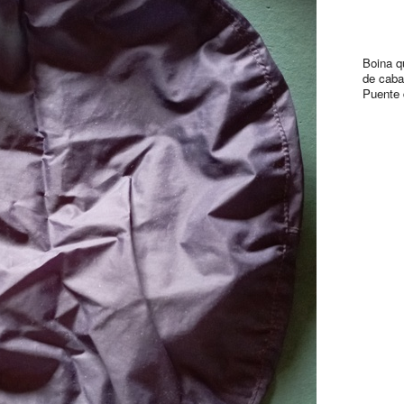
Boina q
de cabal
Puente 