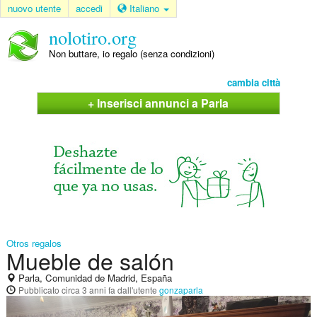
nuovo utente
accedi
Italiano
nolotiro.org
Non buttare, io regalo (senza condizioni)
cambia città
+ Inserisci annunci a Parla
Otros regalos
Mueble de salón
Parla, Comunidad de Madrid, España
Pubblicato
circa 3 anni fa
dall'utente
gonzaparla