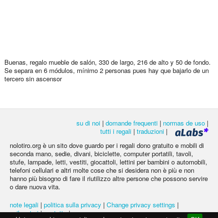
Buenas, regalo mueble de salón, 330 de largo, 216 de alto y 50 de fondo.
Se separa en 6 módulos, mínimo 2 personas pues hay que bajarlo de un
tercero sin ascensor
su di noi
|
domande frequenti
|
normas de uso
|
tutti i regali
|
traduzioni
|
nolotiro.org è un sito dove guardo per i regali dono gratuito e mobili di
seconda mano, sedie, divani, biciclette, computer portatili, tavoli,
stufe, lampade, letti, vestiti, giocattoli, lettini per bambini o automobili,
telefoni cellulari e altri molte cose che si desidera non è più e non
hanno più bisogno di fare il riutilizzo altre persone che possono servire
o dare nuova vita.
note legali
|
politica sulla privacy
|
Change privacy settings
|
svilupatori
|
contatto
|