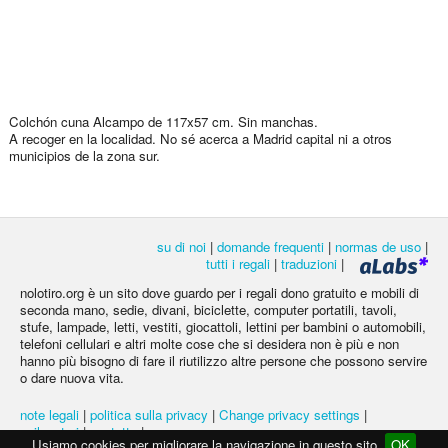
Colchón cuna Alcampo de 117x57 cm. Sin manchas.
A recoger en la localidad. No sé acerca a Madrid capital ni a otros
municipios de la zona sur.
su di noi
|
domande frequenti
|
normas de uso
|
tutti i regali
|
traduzioni
|
nolotiro.org è un sito dove guardo per i regali dono gratuito e mobili di
seconda mano, sedie, divani, biciclette, computer portatili, tavoli,
stufe, lampade, letti, vestiti, giocattoli, lettini per bambini o automobili,
telefoni cellulari e altri molte cose che si desidera non è più e non
hanno più bisogno di fare il riutilizzo altre persone che possono servire
o dare nuova vita.
note legali
|
politica sulla privacy
|
Change privacy settings
|
svilupatori
|
contatto
|
Usiamo cookies per migliorare la navigazione in questo sito
OK