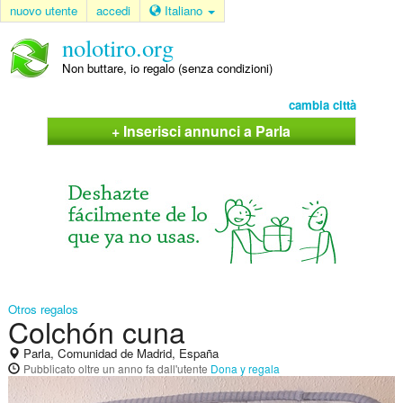
nuovo utente
accedi
Italiano
nolotiro.org
Non buttare, io regalo (senza condizioni)
cambia città
+ Inserisci annunci a Parla
Otros regalos
Colchón cuna
Parla, Comunidad de Madrid, España
Pubblicato
oltre un anno fa
dall'utente
Dona y regala