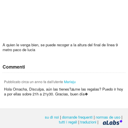
A quien le venga bien, se puede recoger a la altura del final de linea 9
metro paco de lucia
Commenti
Pubblicato
circa un anno fa
dall'utente
Mariaju
Hola Omacha, Disculpa, aún las tienes?🙏me las regalas? Puedo ir hoy
a por ellas sobre 21h a 21y30. Gracias, buen día🍀
su di noi
|
domande frequenti
|
normas de uso
|
tutti i regali
|
traduzioni
|