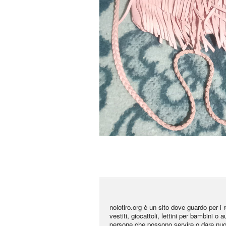
nolotiro.org è un sito dove guardo per i r
vestiti, giocattoli, lettini per bambini o 
persone che possono servire o dare nuo