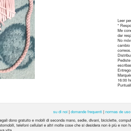
Leer pe
" Respo
Me cone
dar res
No móvi
cambio 
correos
Distrib
Pediste
escriba
Entrego
Marqués
16:00 h
Puntual
su di noi
|
domande frequenti
|
normas de uso
egali dono gratuito e mobili di seconda mano, sedie, divani, biciclette, computer 
automobili, telefoni cellulari e altri molte cose che si desidera non è più e non ha
va vita.