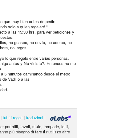
ro que muy bien antes de pedir:
ndo solo a quien regalaré ".
cto a las 15:30 hrs. para ver peticiones y
puestas.
les, no guaseo, no envío, no acerco, no
hora, no largos
.
uyo lo que regalo entre varias personas.
 algo antes y No viniste?. Entonces no me
s.
 a 5 minutos caminando desde el metro
 de Vadillo a las
rs.
idad.
|
tutti i regali
|
traduzioni
|
portatili, tavoli, stufe, lampade, letti,
nno più bisogno di fare il riutilizzo altre